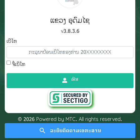
ແຂວງ ອຸດົມໄຊ
v3.8.3.6
ເບີໂທ
ຈື່ເບີໂທ
ຕໍ່ໄປ
©️
2026
Powered by MTC. All rights reserved.
search
ລະບົບຕິດຕາມເອກະສານ