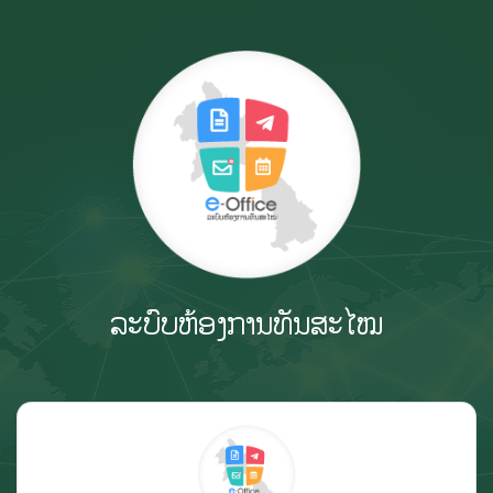
ລະບົບຫ້ອງການທັນສະໄໝ